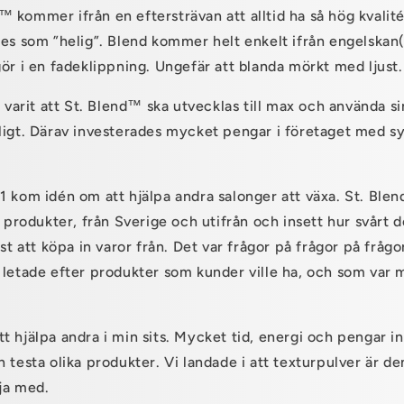
™
kommer ifrån en eftersträvan att alltid ha så hög kvalité
ses som ”helig”. Blend kommer helt enkelt ifrån engelska
ör i en fadeklippning. Ungefär att blanda mörkt med ljust.
 varit att St. Blend
™
ska utvecklas till max och använda si
ligt. Därav investerades mycket pengar i företaget med syf
.
1 kom idén om att hjälpa andra salonger att växa. St. Blen
v produkter, från Sverige och utifrån och insett hur svårt de
ist att köpa in varor från. Det var frågor på frågor på fråg
letade efter produkter som kunder ville ha, och som var mö
 hjälpa andra i min sits. Mycket tid, energi och pengar in
 testa olika produkter. Vi landade i att texturpulver är de
ja med.