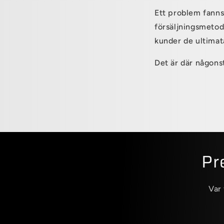
Ett problem fanns
försäljningsmetode
kunder de ultimat
Det är där någonst
Pr
Var