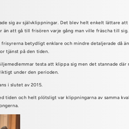
e sig av självklippningar. Det blev helt enkelt lättare att 
r än att gå till frisören varje gång man ville fräscha till sig.
r frisyrerna betydligt enklare och mindre detaljerade då än
tor tjänst på den tiden.
iljemedlemmar testa att klippa sig men det stannade där
riktigt under den perioden.
ns i slutet av 2015.
ed tiden och helt plötsligt var klippningarna av samma kva
longerna.