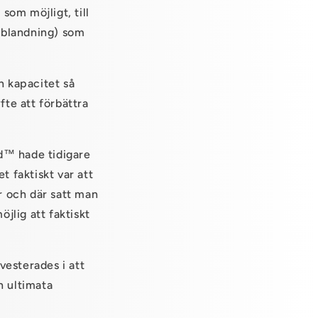
 som möjligt, till
n(blandning) som
n kapacitet så
te att förbättra
d
™
hade tidigare
t faktiskt var att
or och där satt man
jlig att faktiskt
vesterades i att
n ultimata