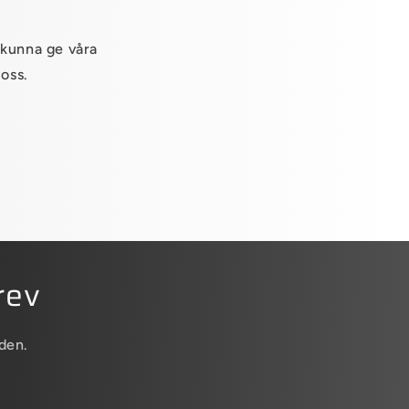
h
 kunna ge våra
 oss.
rev
den.