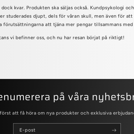
 dock kvar. Produkten ska säljas också. Kundpsykologi oc
r studerades djupt, dels för våran skull, men även för att
a förutsättningarna att tjäna mer pengar tillsammans med
ans vi befinner oss, och nu har resan börjat på riktigt!
enumerera på våra nyhetsb
 först att få höra om nya produkter och exklusiva erbjudan
E-post