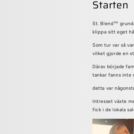
Starten
St. Blend
™
grundad
klippa sitt eget hå
Som tur var så va
vilket gjorde en s
Därav började fam
tankar fanns inte 
detta var någonsta
Intresset växte m
fick i de lokala sa