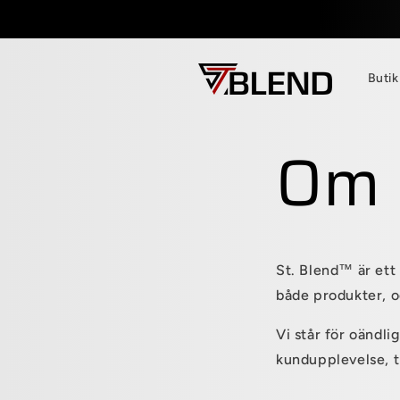
vidare
till
innehåll
Butik
Om 
St. Blend™ är ett 
både produkter, o
Vi står för oändlig
kundupplevelse, ti