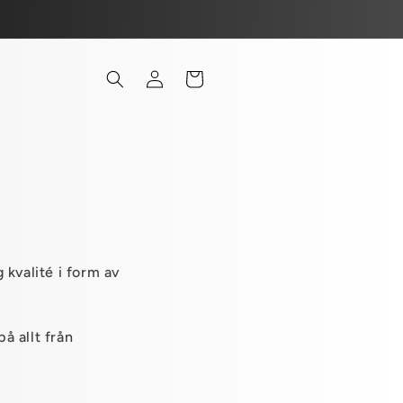
Logga
Varukorg
in
 kvalité i form av
på allt från